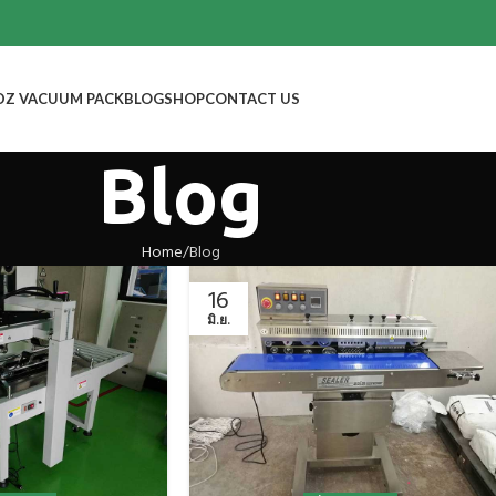
DZ VACUUM PACK
BLOG
SHOP
CONTACT US
Blog
Home
Blog
16
มิ.ย.