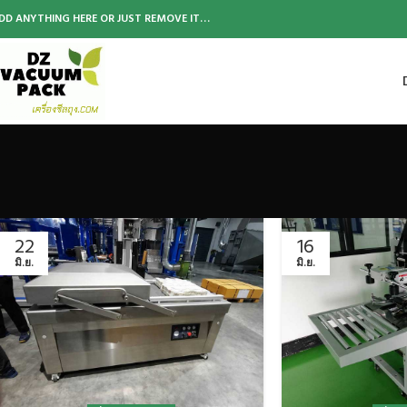
DD ANYTHING HERE OR JUST REMOVE IT…
22
16
มิ.ย.
มิ.ย.