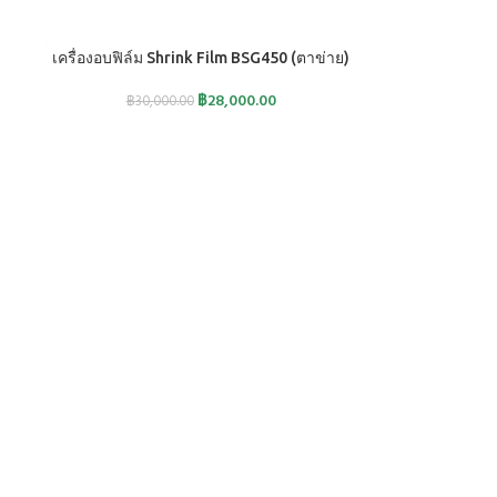
หยิบใส่ตะกร้า
เครื่องอบฟิล์ม Shrink Film BSG450 (ตาข่าย)
฿
28,000.00
฿
30,000.00