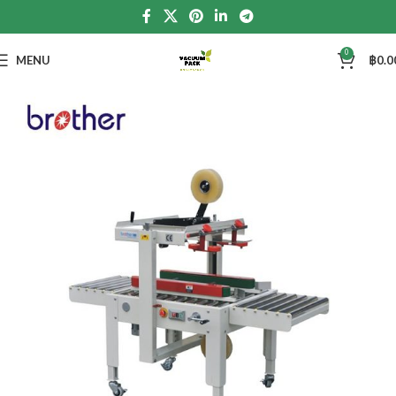
0
MENU
฿
0.0