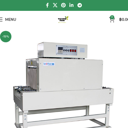
0
MENU
฿
0.0
-15%